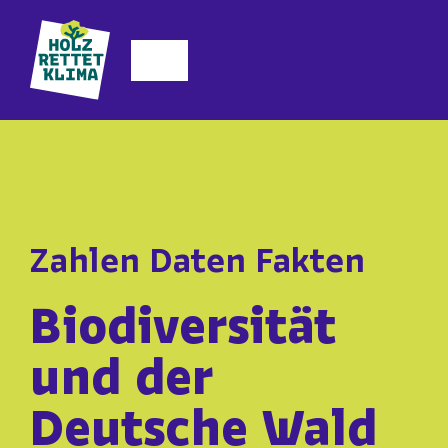
Zum
Inhalt
Toggle
springen
Navigation
Mitmachen
Aktionstage
Die Initiative
Zahlen Daten Fakten
Biodiversität
Über uns
und der
Unsere Themen
Deutsche Wald
Blog