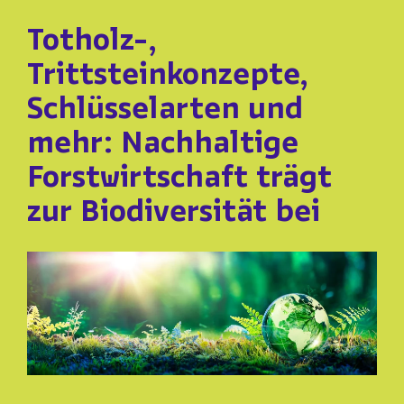
Totholz-,
Webshop
Trittsteinkonzepte,
Schlüsselarten und
FAQ häufige Fragen
mehr: Nachhaltige
Forstwirtschaft trägt
Kontakt
zur Biodiversität bei