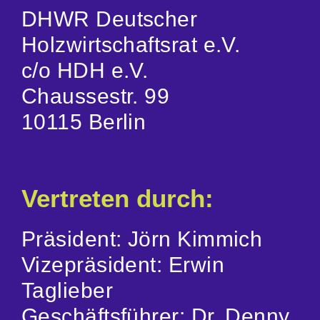
DHWR Deutscher
Holzwirtschaftsrat e.V.
Webshop
c/o HDH e.V.
FAQ häufige Fragen
Chaussestr. 99
10115 Berlin
Kontakt
Vertreten durch:
Präsident: Jörn Kimmich
Vizepräsident: Erwin
Taglieber
Geschäftsführer: Dr. Denny